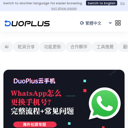
Switch to another language for easier browsing.
Switch to English
Do
not show again
Ai
乾貨分享
功能更新
合作夥伴
工具推薦
最