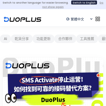
Switch to another language for easier browsing.
Switch to English
Do
not show again
Ai
乾貨分享
功能更新
合作夥伴
工具推薦
最