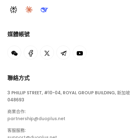
Perplexity
Claude
DeepSeek
媒體帳號
聯絡方式
3 PHILLIP STREET, #10-04, ROYAL GROUP BUILDING, 新加坡
048693
商業合作:
partnership@duoplus.net
客服服務:
support@duoplus.net