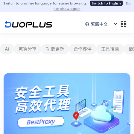
Switch to another language for easier browsing.
Switch to English
Do
not show again
Ai
乾貨分享
功能更新
合作夥伴
工具推薦
最