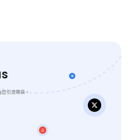
s
為您引流帶貨。