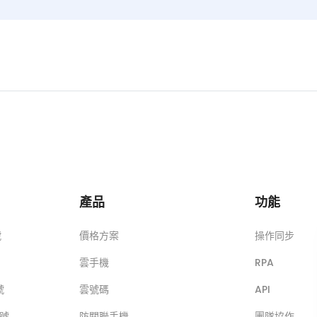
產品
功能
號
價格方案
操作同步
雲手機
RPA
號
雲號碼
API
帳號
防關聯手機
團隊協作