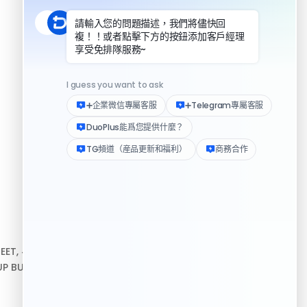
DuoPlus 對比實體手機
資源
REET, #10-04,
幫助中心
P BUILDING, 新加坡
下載客戶端
Logo 媒體素材包