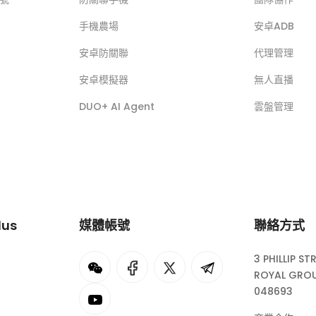
手機農場
安卓ADB
安卓防關聯
代理管理
安卓模擬器
無人直播
DUO+ AI Agent
雲盤管理
lus
媒體帳號
聯絡方式
3 PHILLIP ST
I
rok
ROYAL GROU
048693
eepSeek