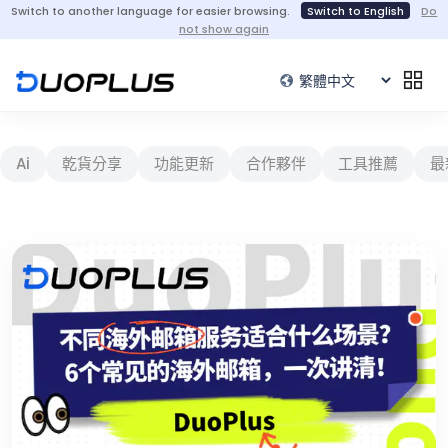
Switch to another language for easier browsing.
Switch to English
Do
not show again
Ai
乾貨分享
功能更新
合作夥伴
工具推薦
最