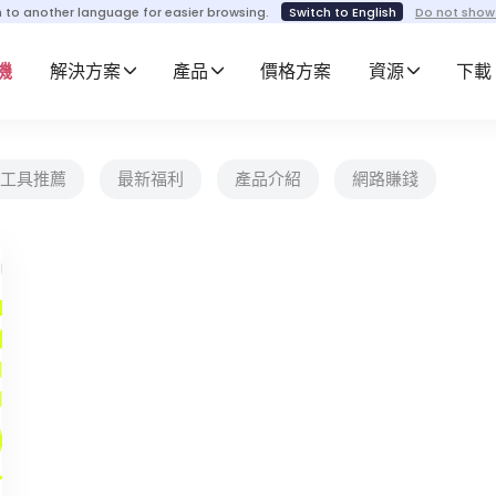
h to another language for easier browsing.
Switch to English
Do not show
機
解決方案
產品
價格方案
資源
下載
工具推薦
最新福利
產品介紹
網路賺錢