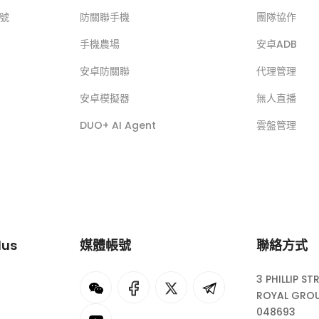
帳號
防關聯手機
團隊協作
手機農場
安卓ADB
安卓防關聯
代理管理
安卓模擬器
無人直播
DUO+ AI Agent
雲盤管理
lus
媒體帳號
聯絡方式
3 PHILLIP ST
I
rok
ROYAL GROU
048693