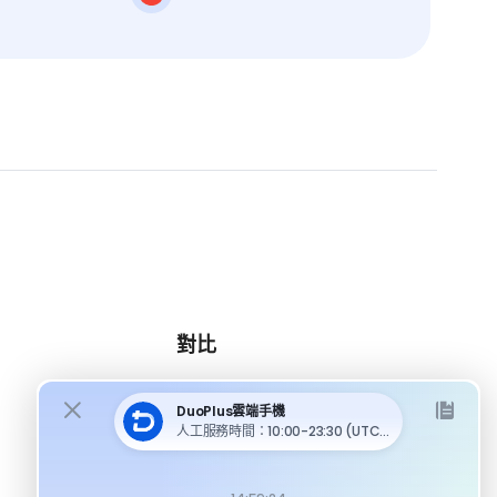
對比
DuoPlus 對比 MoreLogin
DuoPlus 對比 Multilogin
DuoPlus 對比 Android 模擬器