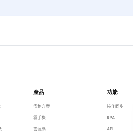
產品
功能
號
價格方案
操作同步
雲手機
RPA
號
雲號碼
API