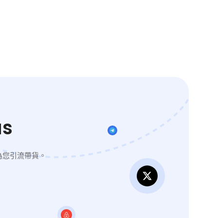
s
為您引流帶貨。