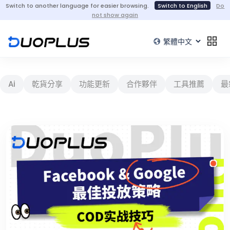
Switch to another language for easier browsing.
Switch to English
Do
not show again
Ai
乾貨分享
功能更新
合作夥伴
工具推薦
最