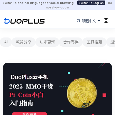
Switch to another language for easier browsing.
Switch to English
Do
not show again
Ai
乾貨分享
功能更新
合作夥伴
工具推薦
最