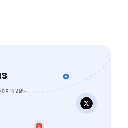
s
為您引流帶貨。