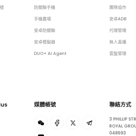
帳號
防關聯手機
團隊協作
手機農場
安卓ADB
安卓防關聯
代理管理
安卓模擬器
無人直播
DUO+ AI Agent
雲盤管理
lus
媒體帳號
聯絡方式
3 PHILLIP ST
I
rok
ROYAL GROU
048693