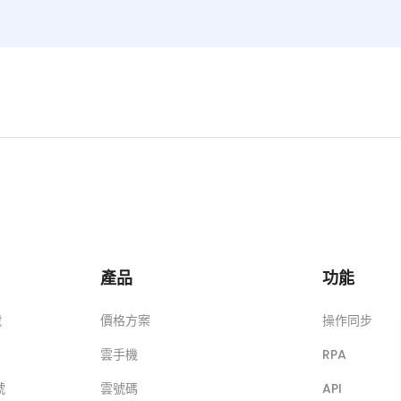
產品
功能
號
價格方案
操作同步
雲手機
RPA
號
雲號碼
API