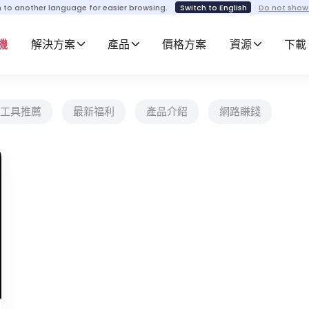
h to another language for easier browsing.
Switch to English
Do not show
機
解決方案
產品
價格方案
資源
下載
工具推薦
最新福利
產品介紹
網路賺錢