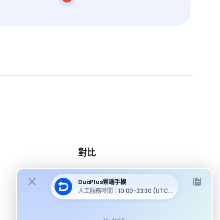
對比
DuoPlus 對比 MoreLogin
DuoPlus 對比 Multilogin
DuoPlus 對比 Android 模擬器