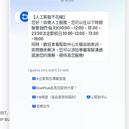
DuoPlus 對比指紋瀏覽器
DuoPlus 對比實體手機
資源
REET, #10-04,
幫助中心
P BUILDING, 新加坡
下載客戶端