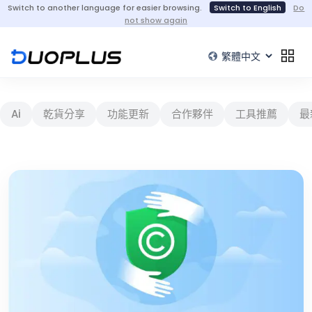
Switch to another language for easier browsing.
Switch to English
Do
not show again
Ai
乾貨分享
功能更新
合作夥伴
工具推薦
最