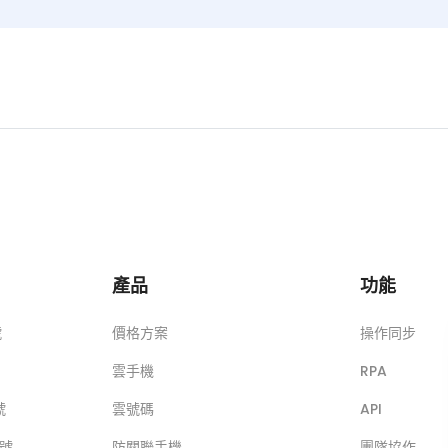
產品
功能
號
價格方案
操作同步
雲手機
RPA
號
雲號碼
API
帳號
防關聯手機
團隊協作