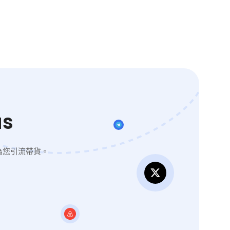
s
為您引流帶貨。