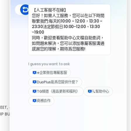
DuoPlus 對比實體手機
資源
REET, #10-04,
幫助中心
P BUILDING, 新加坡
下載客戶端
Logo 媒體素材包