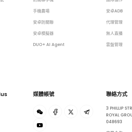
手機農場
安卓ADB
安卓防關聯
代理管理
安卓模擬器
無人直播
DUO+ AI Agent
雲盤管理
lus
媒體帳號
聯絡方式
3 PHILLIP ST
I
rok
ROYAL GROU
048693
eepSeek