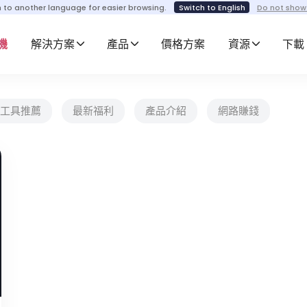
h to another language for easier browsing.
Switch to English
Do not show
機
解決方案
產品
價格方案
資源
下載
工具推薦
最新福利
產品介紹
網路賺錢