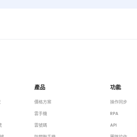
產品
功能
號
價格方案
操作同步
雲手機
RPA
號
雲號碼
API
帳號
防關聯手機
團隊協作