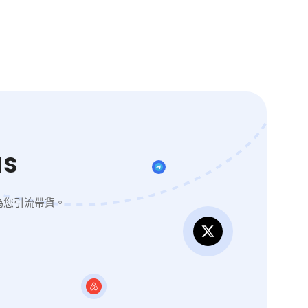
s
為您引流帶貨。