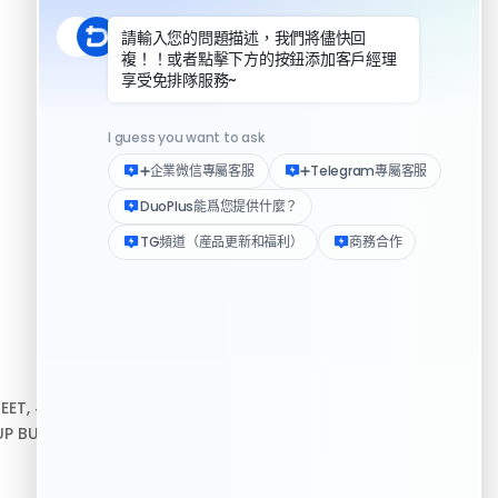
DuoPlus 對比實體手機
資源
REET, #10-04,
幫助中心
P BUILDING, 新加坡
下載客戶端
Logo 媒體素材包