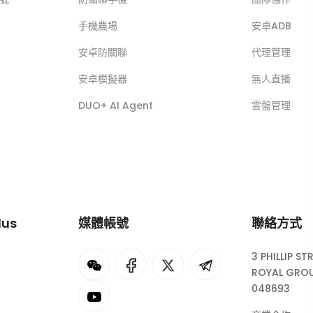
手機農場
安卓ADB
安卓防關聯
代理管理
安卓模擬器
無人直播
DUO+ AI Agent
雲盤管理
lus
媒體帳號
聯絡方式
3 PHILLIP ST
I
rok
ROYAL GROU
048693
eepSeek