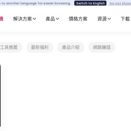
h to another language for easier browsing.
Switch to English
Do not show
機
解決方案
產品
價格方案
資源
下載
工具推薦
最新福利
產品介紹
網路賺錢