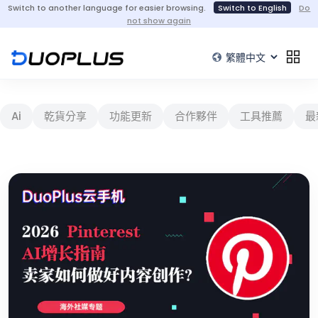
Switch to another language for easier browsing.
Switch to English
Do
not show again
Ai
乾貨分享
功能更新
合作夥伴
工具推薦
最