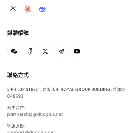
Perplexity
Claude
DeepSeek
媒體帳號
聯絡方式
3 PHILLIP STREET, #10-04, ROYAL GROUP BUILDING, 新加坡
048693
商業合作:
partnership@duoplus.net
客服服務:
support@duoplus.net