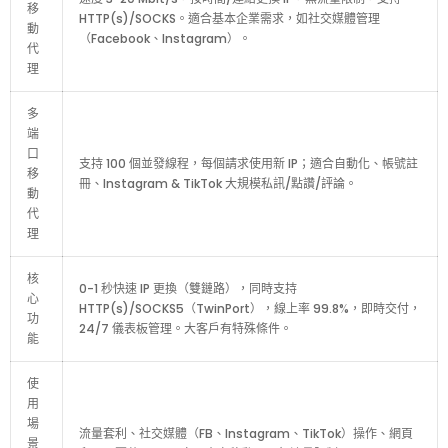
移
HTTP(s)/SOCKS。適合基本企業需求，如社交媒體管理
動
（Facebook、Instagram）。
代
理
多
端
口
支持 100 個並發線程，每個請求使用新 IP；適合自動化、帳號註
移
冊、Instagram & TikTok 大規模私訊/點讚/評論。
動
代
理
核
0-1 秒快速 IP 更換（雙鏈路），同時支持
心
HTTP(s)/SOCKS5（TwinPort），線上率 99.8%，即時交付，
功
24/7 儀表板管理。大客戶有特殊條件。
能
使
用
場
流量套利、社交媒體（FB、Instagram、TikTok）操作、網頁
景