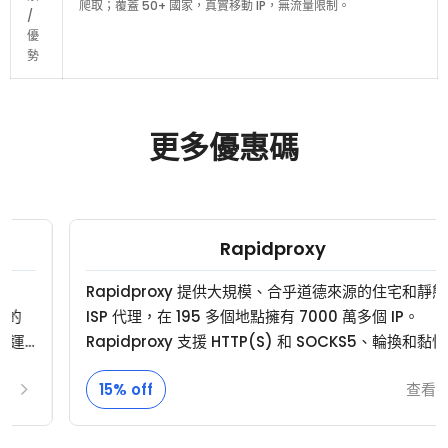
爬取；覆蓋 50+ 國家，真實移動 IP，無流量限制。
/
優
勢
更多優惠碼
Rapidproxy
Rapidproxy 提供大規模、合乎道德來源的住宅和靜態
ISP 代理，在 195 多個地點擁有 7000 萬多個 IP。
Rapidproxy 支援 HTTP(S) 和 SOCKS5、輪換和黏性
會話，以及隨時可部署的整合，提供高成功率、~99.8%
15% off
查看
的正常運行時間，以及可靠的效能，適用於網路爬蟲、
廣告驗證、地理測試和多帳戶工作流程。