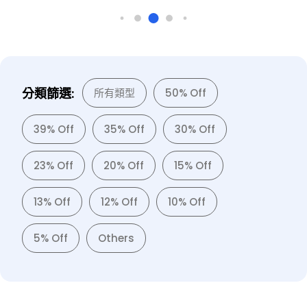
分類篩選:
所有類型
50% Off
39% Off
35% Off
30% Off
23% Off
20% Off
15% Off
13% Off
12% Off
10% Off
5% Off
Others