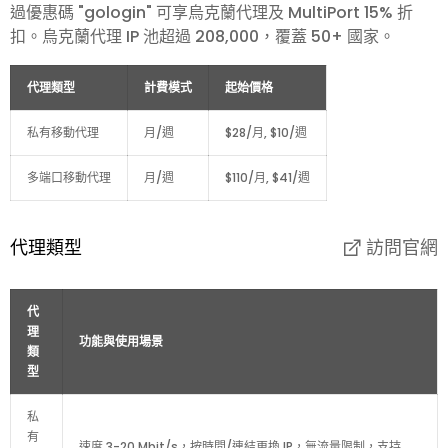
過優惠碼 "gologin" 可享烏克蘭代理及 MultiPort 15% 折
扣。烏克蘭代理 IP 池超過 208,000，覆蓋 50+ 國家。
代理類型
計費模式
起始價格
私有移動代理
月/週
$28/月, $10/週
多端口移動代理
月/週
$110/月, $41/週
代理類型
訪問官網
代
理
功能與使用場景
類
型
私
有
速度 3-20 Mbit/s，按時間/連結更換 IP，無流量限制，支持