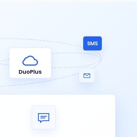
SMS
DuoPlus