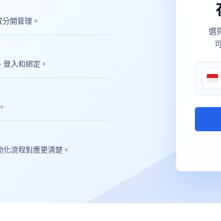
裝置分開管理。
選
可
冊、登入和綁定。
🇮🇩
。
自動化流程對應更清楚。