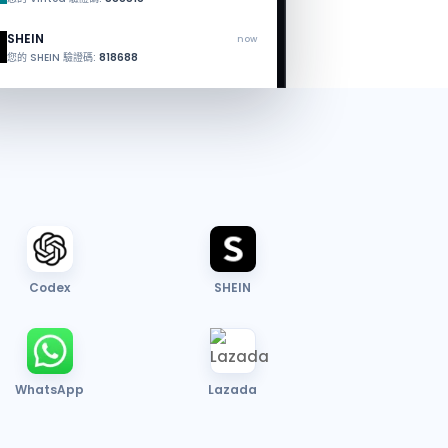
SHEIN
now
您的 SHEIN 驗證碼:
818688
Codex
SHEIN
WhatsApp
Lazada