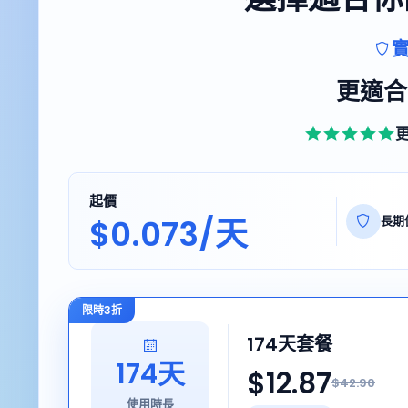
更適合
起價
$0.073/天
長期
限時3折
174天套餐
174天
$12.87
$42.90
使用時長