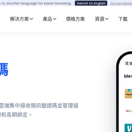
h to another language for easier browsing.
Switch to English
Do not show
解決方案
產品
價格方案
資源
下載
碼
11:1
Me
，在雲端集中接收簡訊驗證碼並管理接
證和長期綁定。