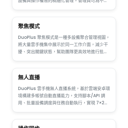
設備與操作權限的精細化管理。管理員可為不同
成員設置獨立訪問範圍，既提升執行效率，又降
低帳號關聯和誤操作風險，更高效，更安全。
聚焦模式
DuoPlus 聚焦模式是一種多設備聚合管理視圖，
將大量雲手機集中展示於同一工作介面，減少干
擾、突出關鍵狀態，幫助團隊更高效地進行批量
操作、監控與調度，顯著提升多帳號運營與規模
化管理效率。
無人直播
DuoPlus 雲手機無人直播系統，基於雲端安卓環
境構建多帳號自動直播能力，支持腳本/API 調
用、批量設備調度與任務自動執行，實現 7×24
小時無人值守直播。適用於 TikTok、跨境電商與
海外行銷直播矩陣場景，幫助企業規模化部署直
播帳 …