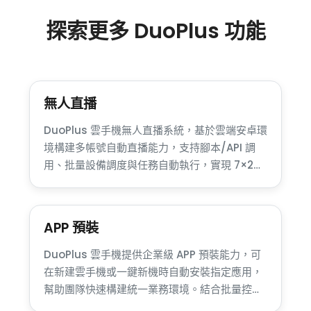
探索更多 DuoPlus 功能
無人直播
DuoPlus 雲手機無人直播系統，基於雲端安卓環
境構建多帳號自動直播能力，支持腳本/API 調
用、批量設備調度與任務自動執行，實現 7×24
小時無人值守直播。適用於 TikTok、跨境電商與
海外行銷直播矩陣場景，幫助企業規模化部署直
播帳 …
APP 預裝
DuoPlus 雲手機提供企業級 APP 預裝能力，可
在新建雲手機或一鍵新機時自動安裝指定應用，
幫助團隊快速構建統一業務環境。結合批量控制
與自動化能力，大幅降低多帳號運營的環境部署