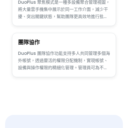
DuoPlus 聚焦模式是一種多設備聚合管理視圖，
將大量雲手機集中展示於同一工作介面，減少干
擾、突出關鍵狀態，幫助團隊更高效地進行批量
操作、監控與調度，顯著提升多帳號運營與規模
化管理效率。
團隊協作
DuoPlus 團隊協作功能支持多人共同管理多個海
外帳號，透過靈活的權限分配機制，實現帳號、
設備與操作權限的精細化管理。管理員可為不同
成員設置獨立訪問範圍，既提升執行效率，又降
低帳號關聯和誤操作風險，更高效，更安全。