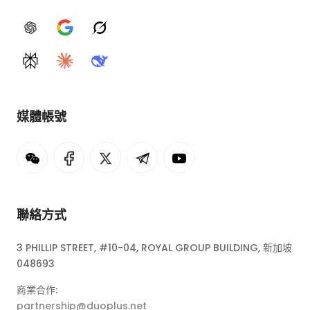
ChatGPT
Google AI
Grok
Perplexity
Claude
DeepSeek
媒體帳號
聯絡方式
3 PHILLIP STREET, #10-04, ROYAL GROUP BUILDING, 新加坡
048693
商業合作:
partnership@duoplus.net