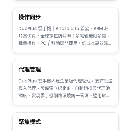
成本。
操作同步
DuoPlus 雲手機｜Android 15 首發，ARM 芯
片高仿真，全球定位防關聯！多帳號無限多開、
批量操作，PC / 移動即開即用，低成本高效賦能
跨境社媒、TikTok 運營，雲端拓展全球商機
代理管理
DuoPlus 雲手機內建企業級代理管理，支持批量
導入代理、設備獨立綁定IP、自動切換與代理池
調度，實現雲手機網路環境統一管理。適用於
TikTok、Facebook、跨境電商等多帳號場景，
有效降低關聯風險，提升帳號安全與批量運營效
率。
聚焦模式