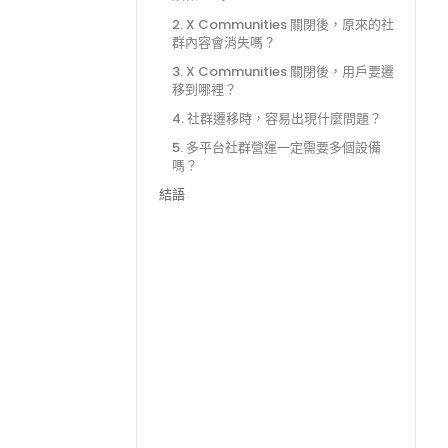
2. X Communities 關閉後，原來的社
群內容會消失嗎？
3. X Communities 關閉後，用戶要遷
移到哪裡？
4. 社群遷移時，容易出現什麼問題？
5. 多平台社群營運一定需要多個設備
嗎？
結語