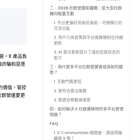
二、2026 社群營運新邏輯：從大型社群
轉向輕量互動
1. 平台更偏好保留低風險、可規模化的
交流功能
2. 用戶行為習慣與平台推薦機制在持續
更新
3. AI 算法更新提升了識別低質訊息的
驗。X 產品負
能力
金融詐騙和惡意
三、為什麼多平台社群營運會成為新的趨
勢？
1. 互動門檻更低
群的價值，管控
2. 更符合算法推薦
社群營運要更
3. 更適合移動端場景
四、如何解決 X 社群遷移時的多平台管理
問題？
FAQ
1. X Communities 關閉後，還值得繼
續做 X 嗎？