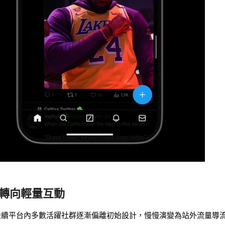
群轉向輕量互動
社群，但後續平台內多數活躍社群逐漸偏離初始設計，慢慢演變為站外流量導流、c