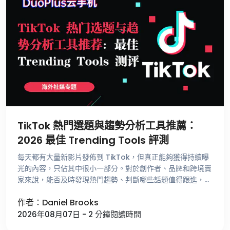
TikTok 熱門選題與趨勢分析工具推薦：
2026 最佳 Trending Tools 評測
每天都有大量新影片發佈到 TikTok，但真正能夠獲得持續曝
光的內容，只佔其中很小一部分。對於創作者、品牌和跨境賣
家來說，能否及時發現熱門趨勢、判斷哪些話題值得跟進，比
單純提高發佈頻率更重要。 不少運營者尋找選題時，仍然依
作者：Daniel Brooks
賴刷 For …
2026年08月07日 - 2 分鐘閱讀時間