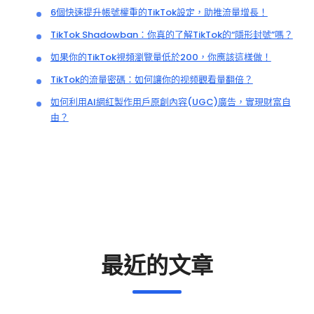
6個快速提升帳號權重的TikTok設定，助推流量增長！
TikTok Shadowban：你真的了解TikTok的“隱形封號”嗎？
如果你的TikTok視頻瀏覽量低於200，你應該這樣做！
TikTok的流量密碼：如何讓你的视频觀看量翻倍？
如何利用AI網紅製作用戶原創內容(UGC)廣告，實現財富自
由？
最近的文章