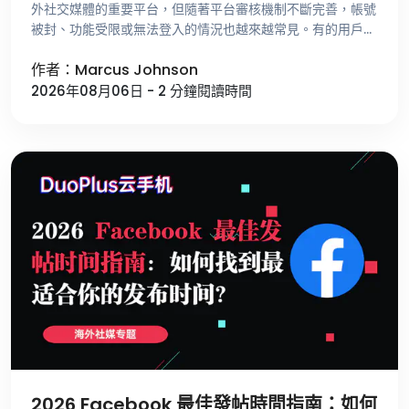
外社交媒體的重要平台，但隨著平台審核機制不斷完善，帳號
被封、功能受限或無法登入的情況也越來越常見。有的用戶剛
註冊帳號就收到異常提示，有的帳號經營了很長時間卻突然無
作者：Marcus Johnson
法發文，還有一些用 …
2026年08月06日 - 2 分鐘閱讀時間
2026 Facebook 最佳發帖時間指南：如何