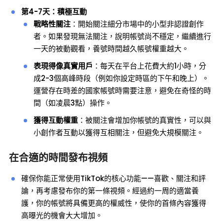
第4-7天：積極互動
戰略性關注
：開始關注細分市場中的小型非認證創作
者。如果發現無法關注，說明帳號尚不穩定，繼續進行
一天的被動觀看，養號時間越久帳號權重越大。
表現得像真實用戶
：每天在平台上花費大約1小時，分
成2-3個高峰時段（例如你設定時區的下午和晚上）。
運營存在時差的國家帳號時需要注意，避免在奇怪的時
間（如凌晨3點）操作。
獲得互動權重
：被關注會增加你帳號的真實性，可以與
小創作者互動以獲得互相關注，但避免大規模關注。
在合適的時間發布視頻
確保你能正常使用TikTok的核心功能——喜歡、關注和評
論，再考慮發布你的第一條視頻。經過約一周的適當養
護，你的帳號將具備更高的權威性，使你的首條內容獲得
高曝光的機會大大增加。