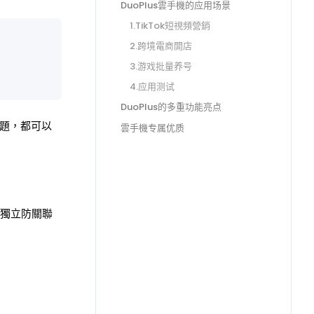
DuoPlus雲手機的应用场景
1.TikTok短視頻營銷
2.跨境電商開店
3.游戏批量养号
4.应用测试
DuoPlus的多重功能亮点
問題，都可以
雲手機专属优质
獨立防關聯