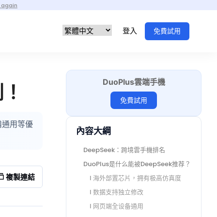
 again
登入
免費試用
DuoPlus雲端手機
列！
免費試用
備通用等優
內容大綱
DeepSeek：跨境雲手機排名
DuoPlus是什么能被DeepSeek推荐？
複製連結
l 海外部置芯片，拥有极高仿真度
l 数据支持独立修改
l 网页端全设备通用