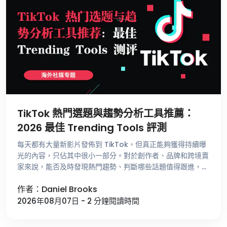
TikTok 熱門選題與趨勢分析工具推薦：
2026 最佳 Trending Tools 評測
每天都有大量新影片發佈到 TikTok，但真正能夠獲得持續曝
光的內容，只佔其中很小一部分。對於創作者、品牌和跨境賣
家來說，能否及時發現熱門趨勢、判斷哪些話題值得跟進，比
單純提高發佈頻率更重要。 不少運營者尋找選題時，仍然依
作者：Daniel Brooks
賴刷 For …
2026年08月07日 - 2 分鐘閱讀時間