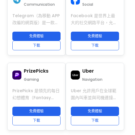
立系統資料，有效防止帳
和安全。
Communication
Social
號關聯檢測並降低封號風
Telegram（為移動 APP
Facebook 是世界上最
險。輕鬆擴展、自動化操
改編的網頁版）是一款專
大的社交網路平台，允許
作並管理多個 LOVOO 帳
注於隱私和速度的跨平台
用戶創建個人資料、分享
號，同時維護帳號安全與
即時通訊工具。它支持文
免費體驗
動態、加入群組和關注公
免費體驗
隱私。
本聊天、高清語音/視訊
共主頁。其功能包括文
下載
下載
通話（最多30人）、大檔
本/圖像/視頻分享、直
案傳輸（最大2GB）、頻
播、Marketplace（二
道（無限訂閱者）和超級
手交易）和活動組織。它
PrizePicks
Uber
群組（最多20萬人）。核
通過“好友請求”建立社交
心優勢包括“端到端加密的
圈；企業和公眾人物可以
Gaming
Navigation
秘密聊天”（自毀、防止截
通過“公共主頁”與粉絲互
PrizePicks 是領先的每日
Uber 允許用戶在全球範
圖）、“雲同步”（跨設備
動，並且它內置了即時消
幻想體育（Fantasy
圍內叫車並與司機連接。
即時消息同步）和“開放
息工具“Messenger”。
Sports）平台，使用者可
使用 DuoPlus 雲手機，
API”（支持自定義機器人
作為一個集社交、資訊和
以對不同體育項目中運動
免費體驗
您可以同時安全管理多個
免費體驗
和外掛）。無廣告，在重
商業功能於一體的平台，
員的表現進行預測。透過
Uber 帳號，且每個帳號
視隱私保護的用戶中廣泛
它在全球擁有超過 30 億
下載
下載
DuoPlus 雲手機，您可以
都運行在完全隔離的環境
使用，全球月活躍用 …
的月活躍用戶。
在完全隔離的雲端環境中
中。每個帳號擁有獨立的