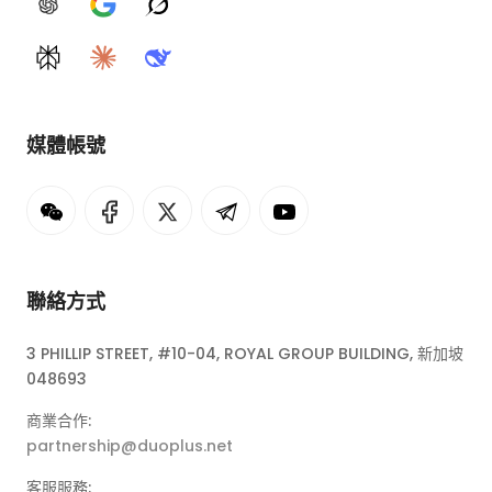
ChatGPT
Google AI
Grok
Perplexity
Claude
DeepSeek
媒體帳號
聯絡方式
3 PHILLIP STREET, #10-04, ROYAL GROUP BUILDING, 新加坡
048693
商業合作:
partnership@duoplus.net
客服服務: