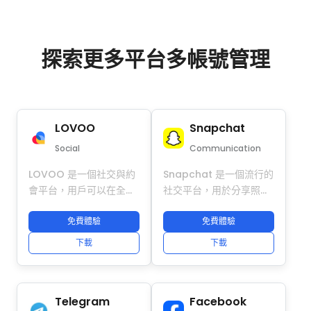
探索更多平台多帳號管理
LOVOO
Snapchat
Social
Communication
LOVOO 是一個社交與約
Snapchat 是一個流行的
會平台，用戶可以在全球
社交平台，用於分享照
範圍內連接、聊天並認識
片、影片和短故事。透過
新朋友。使用 DuoPlus
免費體驗
DuoPlus 雲手機，你可以
免費體驗
雲手機，你可以安全管理
安全管理多個 Snapchat
下載
下載
多個 LOVOO 帳號，每個
帳號，避免帳號衝突，並
帳號運行於完全隔離的虛
執行自動化活動。這幫助
擬環境。每個帳號具備唯
個人用戶和企業高效管理
Telegram
Facebook
一設備指紋、專屬 IP 和獨
多個帳號，同時保持匿名