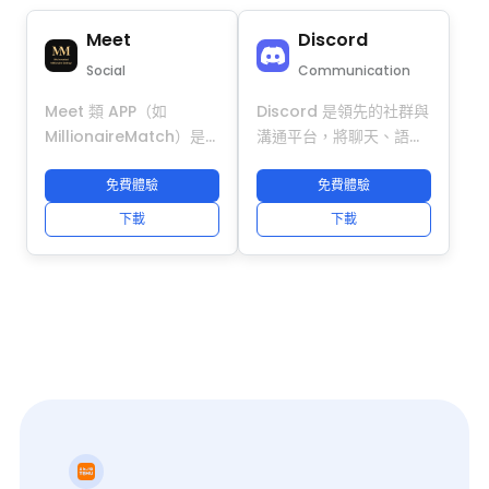
安全管理多個 PrizePicks
設備指紋、IP 和系統資
Meet
Discord
帳號。每個帳號都擁有獨
料，有效防止交叉檢測並
立的設備指紋、IP 位址和
降低封號風險。輕鬆操作
Social
Communication
系統資料，有效降低帳號
多個 Uber 帳號，自動化
Meet 類 APP（如
Discord 是領先的社群與
之間被關聯檢測的風險。
任務，並在高效連接本地
MillionaireMatch）是
溝通平台，將聊天、語音
輕鬆管理多個帳號，優化
及全球用戶的同時保障帳
面向全球高端人群的精英
和視頻整合於桌面與行動
運營流程，並在參與幻想
號安全。
社交與約會平台，聚焦高
免費體驗
端。廣泛應用於社群、遊
免費體驗
體育競賽時保持帳號穩定
價值用戶匹配與跨地區互
戲、客服、Web3 和全球
運行。
下載
下載
動，提供資料認證、安全
團隊，並支援多個帳號同
私聊、智能推薦與定位匹
時運營不同伺服器和專
配等核心功能。結合
案。結合 DuoPlus 防關
DuoPlus 雲手機，可在真
聯雲手機，Discord 可在
實 ARM 雲端環境中安全
獨立 Android 環境中安
運行多個 Meet 帳號，為
全運行多帳號，每個帳號
每個帳號提供獨立設備指
擁有獨立設備指紋和專屬
紋、IP 與定位模擬能力，
IP，幫助跨境團隊安全擴
實現設備級隔離與集中管
展 Discord 帳號管理、
理，助力跨境社交與約會
自動化及社群運營，避免
業務高效搭建多帳號運營
帳號交叉風險。