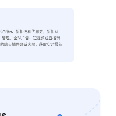
量付费，无数据过期，支持响应
迅速，是帮助企业突破地理限
制、获得稳定高性能代理解决方
案的理想选择。
的促销码、折扣码和优惠券，折扣从
账户管理、全球广告、短视频或直播销
角的聊天插件联系客服，获取实时最新
s