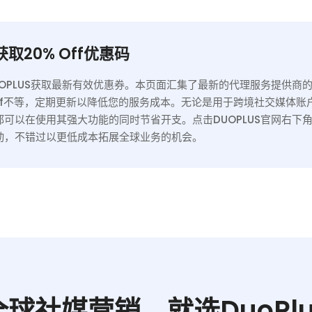
的高度匿名性、可靠性和
和一个完整的 Web 仪表板，用
。
于即时设置和控制。试用起价为
取20% Off优惠码
1 美元，并提供 30 天套餐——非
常适合社交媒体、抓取和自动
UOPLUS获取最新有效优惠券。本页面汇集了最新的代理服务提供商
化，在这些领域中， …
 Off不等，定期更新以降低您的服务成本。无论是用于跨境社交媒体
都可以在使用其强大功能的同时节省开支。点击DUOPLUS官网右下
动，不错过以更低成本拓展全球业务的机会。
全球社媒营销，就选DuoPlu