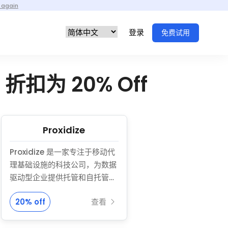
 again
登录
免费试用
折扣为 20% Off
Proxidize
Proxidize 是一家专注于移动代
理基础设施的科技公司，为数据
驱动型企业提供托管和自托管解
决方案。其旗舰服务 Proxidize
20% off
查看
Proxies 提供跨美国 50 多个地
点的轮换 4G LTE 和 5G 移动代