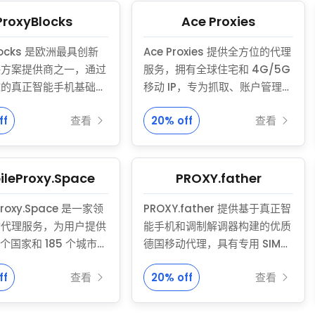
其特定需求的设置。凭借
据中心代理 $0.67 / 100 MB
能、私有 IP 分配和全
起，端口创建费用为 $0.30。
ProxyBlocks
Ace Proxies
持，Live Proxies 是
优惠码：
DUOPLUS
可享 20%
Blocks 是欧洲最具创新
Ace Proxies 提供全方位的代理
度匿名性、稳定性和可扩
折扣
决方案提供商之一，通过
服务，拥有全球住宅和 4G/5G
任务的首选解决方案。
所有套餐均支持按国家、城市和
球的真正智能手机基础设
移动 IP，专为抓取、账户管理、
运营商进行地理定位，稳定运行
正的 5G 和 4G 连接。
广告验证等而设计。通过符合道
时间高达 99.9%！
ff
查看
20% off
查看
Blocks 在配备欧洲顶级
德规范的轮换 IP，您可以获得真
商的消费级 SIM 卡的
实用户行为模拟、规避封锁和高
费级智能手机上运行其整
吞吐量访问，所有这些都包含在
，确保流量对于目标网站
一个安全高效的平台中。
ileProxy.Space
PROXY.father
来说看起来是真正的移动
Proxy.Space 是一家领
PROXY.father 提供基于真正智
这种基于硬件的方法有效
动代理服务，为用户提供
能手机和调制解调器构建的优质
了复杂的移动专用检测系
多个国家和 185 个城市的
德国移动代理，具有专用 SIM
些系统可以轻松识别数据
 IP 地址的访问。凭借
卡。我们支持 4G 和 5G 网络
住宅代理。
ff
查看
20% off
查看
多家移动运营商的支持，该
（O2、沃达丰、1&1、德国电
保了各种在线活动（包括
信）、HTTP/SOCKS5 和
取、社交媒体管理和数字
OpenVPN，以及灵活的 IP 轮换