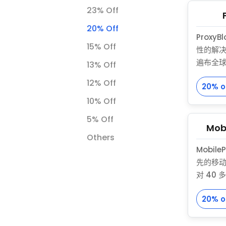
最适合
23% Off
快速的性
天候客户支
20% Off
Proxy
需要高
15% Off
性的解
展性的
遍布全
13% Off
施提供真
12% Off
20% o
Proxy
移动运营
10% Off
物理消
5% Off
个网络
Mob
Others
和平台
Mobile
流量。
先的移
地绕过
对 40 
统，这
真实移动
中心或
20% o
170 
服务确
网络抓