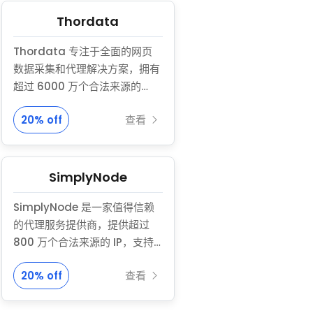
理，具有接近 100% 的正常运行
时间、每个用户的专用硬件以及
Thordata
5 到 25 Mbps 的速度——最高
Thordata 专注于全面的网页
可达 100 Mbps。Proxidize 支
数据采集和代理解决方案，拥有
持 HTTP 和 SOCKS 协议，具 …
超过 6000 万个合法来源的
IP（住宅、移动、ISP、数据中
20% off
查看
心），覆盖 190 多个国家。获得
4000 多家企业信赖，
Thordata 提供 24/7 全天候
支持、灵活的按需计费计划，以
SimplyNode
及与主流工具和框架的无缝集
SimplyNode 是一家值得信赖
成。帮助企业突破网络限制，访
的代理服务提供商，提供超过
问特定地区资源，通过高效合规
800 万个合法来源的 IP，支持
的数据驱动运营实现业务增长。
国家和城市级别的定位。支持
20% off
查看
HTTPS 与 SOCKS5 协议，连接
成功率高达 99.3%，适用于网页
采集、广告验证与市场调研。按