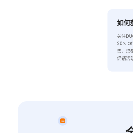
营销）
灵活性
如何获
关注D
20%
售，您
促销活