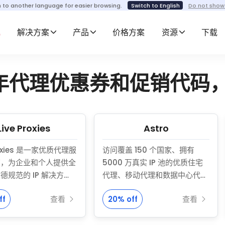
h to another language for easier browsing.
Switch to English
Do not show
解决方案
产品
价格方案
资源
下载
26 年代理优惠券和促销代码，
Live Proxies
Astro
Proxies 是一家优质代理服
访问覆盖 150 个国家、拥有
商，为企业和个人提供全
5000 万真实 IP 池的优质住宅
德规范的 IP 解决方
代理、移动代理和数据中心代
们的产品范围包括轮换移
理。
ff
查看
20% off
查看
、轮换住宅代理和静态住
住宅代理低至 $1.03 / 100 MB，
，让用户可以灵活地选择
移动代理 $1.61 / 100 MB 起，数