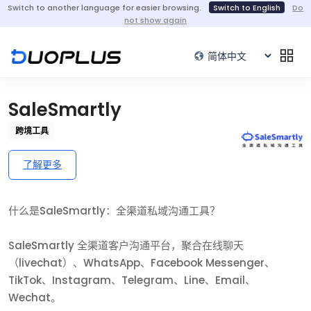
Switch to another language for easier browsing.
Switch to English
Do
not show again
SaleSmartly
跨境工具
了解更多
什么是SaleSmartly：全渠道私域沟通工具？
SaleSmartly 全渠道客户沟通平台，聚合在线聊天
（livechat）、WhatsApp、Facebook Messenger、
TikTok、Instagram、Telegram、Line、Email、
Wechat。