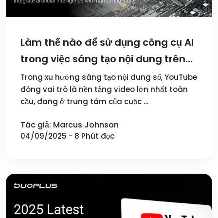
Làm thế nào để sử dụng công cụ AI
trong việc sáng tạo nội dung trên
YouTube để đạt được lợi thế cạnh
Trong xu hướng sáng tạo nội dung số, YouTube
đóng vai trò là nền tảng video lớn nhất toàn
tranh của riêng mình?
cầu, đang ở trung tâm của cuộc …
Tác giả: Marcus Johnson
04/09/2025 - 8 Phút đọc