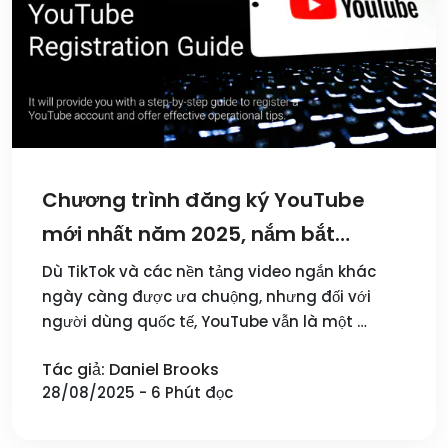
Chương trình đăng ký YouTube
mới nhất năm 2025, nắm bắt
những thay đổi nội dung tốt nhất
Dù TikTok và các nền tảng video ngắn khác
ngày càng được ưa chuộng, nhưng đối với
người dùng quốc tế, YouTube vẫn là một …
Tác giả: Daniel Brooks
28/08/2025 - 6 Phút đọc