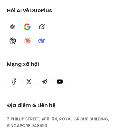
Hỏi AI về DuoPlus
ChatGPT
Google AI
Grok
Perplexity
Claude
DeepSeek
Mạng xã hội
Địa điểm & Liên hệ
3 PHILLIP STREET, #10-04, ROYAL GROUP BUILDING,
SINGAPORE 048693