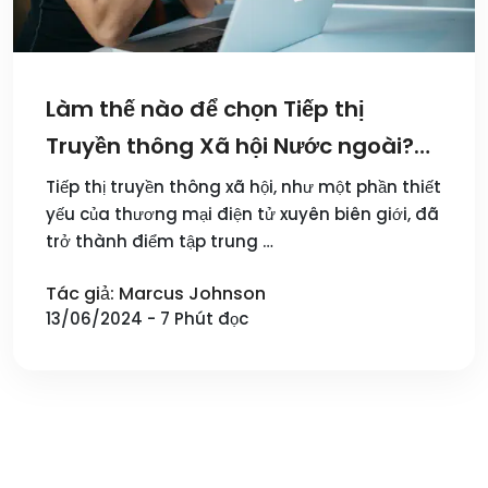
Làm thế nào để chọn Tiếp thị
Truyền thông Xã hội Nước ngoài?
So sánh Thực tế các Nền tảng
Tiếp thị truyền thông xã hội, như một phần thiết
yếu của thương mại điện tử xuyên biên giới, đã
Truyền thông Xã hội Thương mại
trở thành điểm tập trung …
Điện tử Xuyên Biên giới 2024
Tác giả: Marcus Johnson
13/06/2024 - 7 Phút đọc