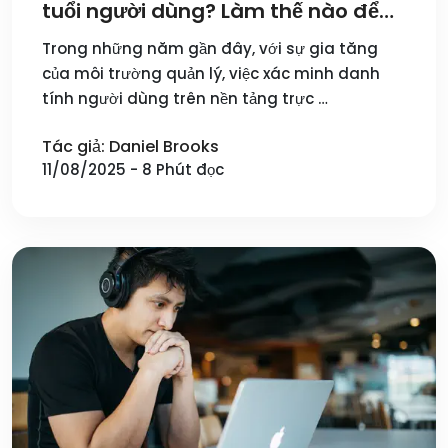
tuổi người dùng? Làm thế nào để
tránh việc cung cấp ID xác minh?
Trong những năm gần đây, với sự gia tăng
của môi trường quản lý, việc xác minh danh
tính người dùng trên nền tảng trực …
Tác giả: Daniel Brooks
11/08/2025 - 8 Phút đọc