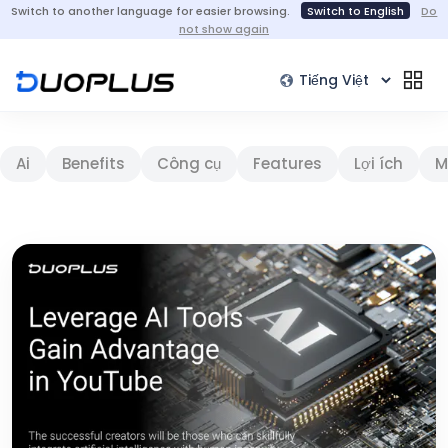
Switch to another language for easier browsing.
Switch to English
Do
not show again
Ai
Benefits
Công cụ
Features
Lợi ích
M