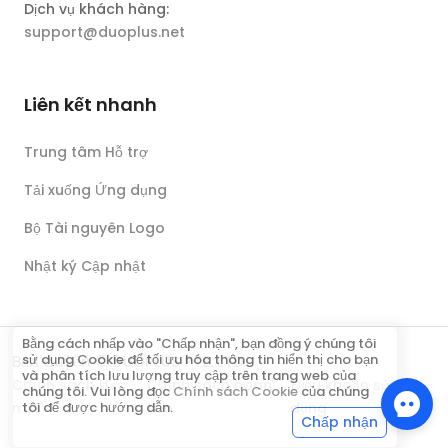
Dịch vụ khách hàng:
support@duoplus.net
Liên kết nhanh
Trung tâm Hỗ trợ
Tải xuống Ứng dụng
Bộ Tài nguyên Logo
Nhật ký Cập nhật
Bằng cách nhấp vào "Chấp nhận", bạn đồng ý chúng tôi
sử dụng Cookie để tối ưu hóa thông tin hiển thị cho bạn
Bản quyền © DUOPLUS PTE. LTD.
và phân tích lưu lượng truy cập trên trang web của
Chính sách bảo
Chính sách hoàn
Điều khoản sử
chúng tôi. Vui lòng đọc
Chính sách Cookie
của chúng
mật
tiền
dụng
tôi để được hướng dẫn.
Chấp nhận