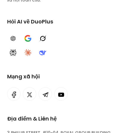
xã hội toàn cầu.
Hỏi AI về DuoPlus
ChatGPT
Google AI
Grok
Perplexity
Claude
DeepSeek
Mạng xã hội
Địa điểm & Liên hệ
3 PHILLIP STREET, #10-04, ROYAL GROUP BUILDING,