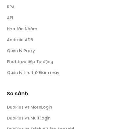
RPA
API
Hợp tác Nhóm
Android ADB
Quản lý Proxy
Phát trực tiếp Tự động
Quản lý Lưu trữ Đám mây
So sánh
DuoPlus vs MoreLogin
DuoPlus vs Multilogin
DuoPlus vs Trình giả lập Android