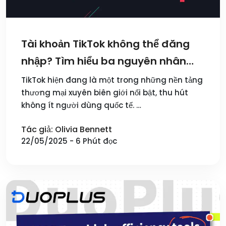
Tài khoản TikTok không thể đăng
nhập? Tìm hiểu ba nguyên nhân
chính và giải pháp!
TikTok hiện đang là một trong những nền tảng
thương mại xuyên biên giới nổi bật, thu hút
không ít người dùng quốc tế. …
Tác giả: Olivia Bennett
22/05/2025 - 6 Phút đọc