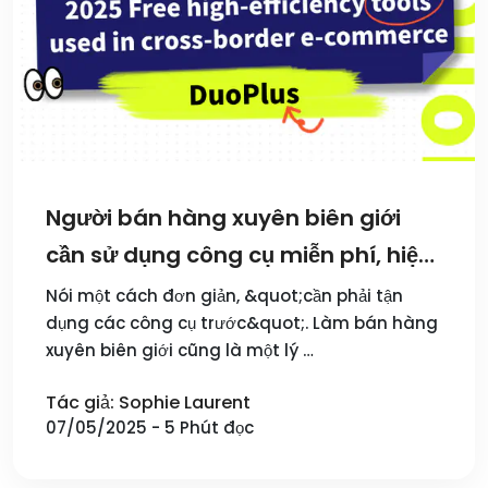
Người bán hàng xuyên biên giới
cần sử dụng công cụ miễn phí, hiệu
suất cao để chiến thắng! (kèm theo
Nói một cách đơn giản, &quot;cần phải tận
dụng các công cụ trước&quot;. Làm bán hàng
đường link)
xuyên biên giới cũng là một lý …
Tác giả: Sophie Laurent
07/05/2025 - 5 Phút đọc