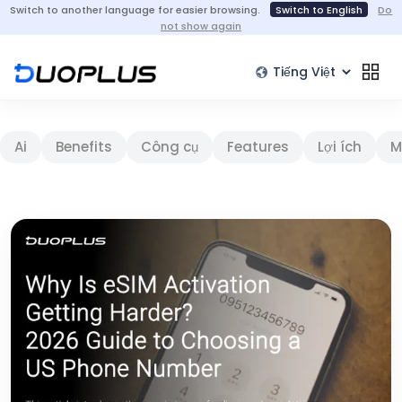
Switch to another language for easier browsing.
Switch to English
Do
not show again
Ai
Benefits
Công cụ
Features
Lợi ích
M