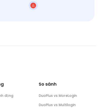
ng
So sánh
nh động
DuoPlus vs MoreLogin
DuoPlus vs Multilogin