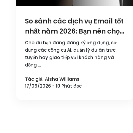
So sánh các dịch vụ Email tốt
nhất năm 2026: Bạn nên chọn
dịch vụ nào?
Cho dù bạn đang đăng ký ứng dụng, sử
dụng các công cụ AI, quản lý dự án trực
tuyến hay giao tiếp với khách hàng và
đồng …
Tác giả: Aisha Williams
17/06/2026 - 10 Phút đọc