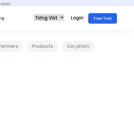
 again
Login
Free Trial
ống
Partners
Products
Sản phẩm