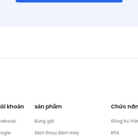
tài khoản
sản phẩm
Chức nă
acebook
Bảng giá
Đồng bộ Hà
oogle
Điện thoại đám mây
RPA