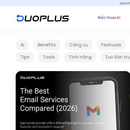
Switc
Điện thoại AI
Ai
Benefits
Công cụ
Features
Tips
Tools
Tính năng
Tạo tiền tr