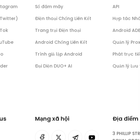
nstagram
Số đám mây
API
(Twitter)
Điện thoại Chống Liên Kết
Hợp tác Nh
kTok
Trang trại Điện thoại
Android AD
ouTube
Android Chống Liên Kết
Quản lý Pro
lo
Trình giả lập Android
Phát trực ti
nder
Đại Diện DUO+ AI
Quản lý Lưu
lus
Mạng xã hội
Địa điểm 
3 PHILLIP ST
I
rok