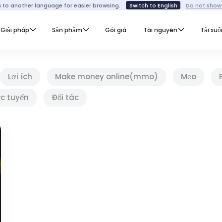
h to another language for easier browsing.
Switch to English
Do not show
Giải pháp
Sản phẩm
Gói giá
Tài nguyên
Tải xu
Lợi ích
Make money online(mmo)
Mẹo
ực tuyến
Đối tác