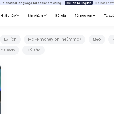
h to another language for easier browsing.
Switch to English
Do not show
Giải pháp
Sản phẩm
Gói giá
Tài nguyên
Tải xu
Lợi ích
Make money online(mmo)
Mẹo
ực tuyến
Đối tác