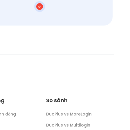
ng
So sánh
nh động
DuoPlus vs MoreLogin
DuoPlus vs Multilogin