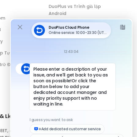
DuoPlus vs Trình giả lập
Android
óm
DuoPlus vs Antidetect Browser
B
DuoPlus vs Điện thoại vật lý
xy
ếp Tự động
 trữ Đám mây
& Liên hệ
Liên kết nhanh
REET, #10-04,
Trung tâm Hỗ trợ