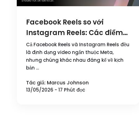
Facebook Reels so với
Instagram Reels: Các điểm
khác biệt chính và Chiến
Cả Facebook Reels và Instagram Reels đều
lược nội dung năm 2026
là định dạng video ngắn thuộc Meta,
nhưng chúng khác nhau đáng kể về kịch
bản …
Tác giả: Marcus Johnson
13/05/2026 - 17 Phút đọc