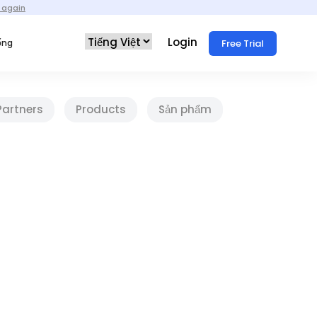
 again
Login
Free Trial
ống
Partners
Products
Sản phẩm