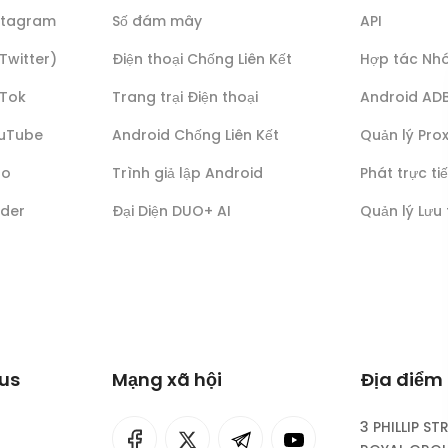
nstagram
Số đám mây
API
(Twitter)
Điện thoại Chống Liên Kết
Hợp tác Nh
kTok
Trang trại Điện thoại
Android AD
ouTube
Android Chống Liên Kết
Quản lý Pro
lo
Trình giả lập Android
Phát trực ti
nder
Đại Diện DUO+ AI
Quản lý Lưu
lus
Mạng xã hội
Địa điểm 
3 PHILLIP ST
I
rok