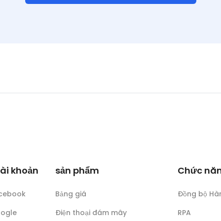
tài khoản
sản phẩm
Chức nă
acebook
Bảng giá
Đồng bộ Hà
oogle
Điện thoại đám mây
RPA