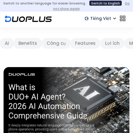
Switch to another language for easier browsing.
Switch to English
Do
not show again
Ai
Benefits
Công cụ
Features
Lợi ích
M