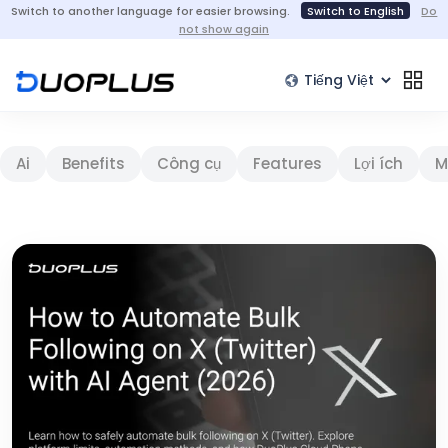
Switch to another language for easier browsing.
Switch to English
Do
not show again
Ai
Benefits
Công cụ
Features
Lợi ích
M