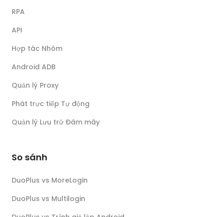
RPA
API
Hợp tác Nhóm
Android ADB
Quản lý Proxy
Phát trực tiếp Tự động
Quản lý Lưu trữ Đám mây
So sánh
DuoPlus vs MoreLogin
DuoPlus vs Multilogin
DuoPlus vs Trình giả lập Android