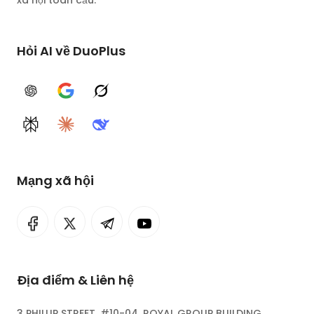
xã hội toàn cầu.
Hỏi AI về DuoPlus
ChatGPT
Google AI
Grok
Perplexity
Claude
DeepSeek
Mạng xã hội
Địa điểm & Liên hệ
3 PHILLIP STREET, #10-04, ROYAL GROUP BUILDING,