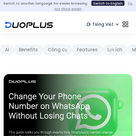
Switch to another language for easier browsing.
Switch to English
Do
not show again
Ai
Benefits
Công cụ
Features
Lợi ích
M