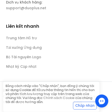
Dịch vụ khách hàng:
support@duoplus.net
Liên kết nhanh
Trung tâm Hỗ trợ
Tải xuống Ứng dụng
Bộ Tài nguyên Logo
Nhật ký Cập nhật
Bằng cách nhấp vào "Chấp nhận", bạn đồng ý chúng tôi
sử dụng Cookie để tối ưu hóa thông tin hiển thị cho bạn
Bản quyền © DUOPLUS PTE. LTD.
và phân tích lưu lượng truy cập trên trang web của
Chính sách bảo
Chính sách hoàn
Điều khoản sử
chúng tôi. Vui lòng đọc
Chính sách Cookie
của chúng
mật
tiền
dụng
tôi để được hướng dẫn.
Chấp nhận