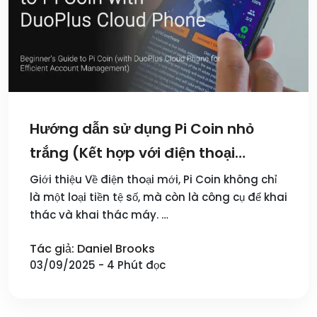
Hướng dẫn sử dụng Pi Coin nhỏ
trắng (Kết hợp với điện thoại
DuoPlus hiệu quả cao và khai thác)
Giới thiệu Về điện thoại mới, Pi Coin không chỉ
là một loại tiền tệ số, mà còn là công cụ để khai
thác và khai thác máy. …
Tác giả: Daniel Brooks
03/09/2025 - 4 Phút đọc