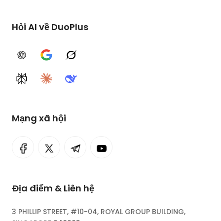
Hỏi AI về DuoPlus
ChatGPT
Google AI
Grok
Perplexity
Claude
DeepSeek
Mạng xã hội
Địa điểm & Liên hệ
3 PHILLIP STREET, #10-04, ROYAL GROUP BUILDING,