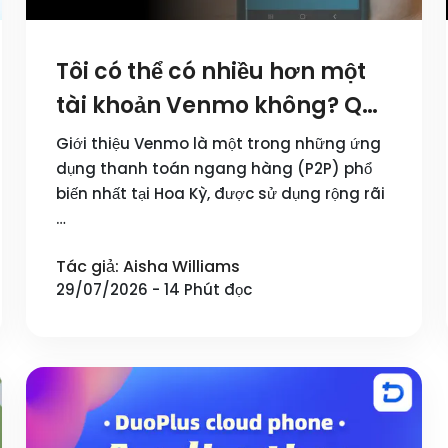
Tôi có thể có nhiều hơn một
tài khoản Venmo không? Quy
định & Thiết lập an toàn
Giới thiệu Venmo là một trong những ứng
dụng thanh toán ngang hàng (P2P) phổ
biến nhất tại Hoa Kỳ, được sử dụng rộng rãi
…
Tác giả: Aisha Williams
29/07/2026 - 14 Phút đọc