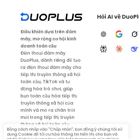
Hỏi AI về DuoP
Điều khiển dựa trên đám
ChatGPT
Google A
G
mây, mở rộng cơ hội kinh
doanh toàn cầu
Perplexity
Claude
D
Điện thoại đám mây
DuoPlus, dành riêng để tạo
ra điện thoại đám mây cho
tiếp thị truyền thông xã hội
toàn cầu, TikTok và tự
động hóa trò chơi, giúp
bạn toàn cầu hóa tiếp thị
truyền thông xã hội của
mình và mở ra chân trời
mới trong tiếp thị truyền
thông xã hội toàn cầu.
Bằng cách nhấp vào "Chấp nhận", bạn đồng ý chúng tôi sử
dụng Cookie để tối ưu hóa thông tin hiển thị cho bạn và