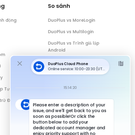
ng
So sánh
nh động
DuoPlus vs MoreLogin
DuoPlus vs Multilogin
DuoPlus vs Trình giả lập
Android
óm
DuoPlus vs Antidetect Browser
B
DuoPlus vs Điện thoại vật lý
xy
ếp Tự động
 trữ Đám mây