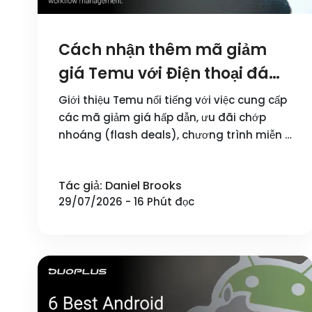
Cách nhận thêm mã giảm
giá Temu với Điện thoại đám
mây DuoPlus (Hướng dẫn đa
Giới thiệu Temu nổi tiếng với việc cung cấp
tài khoản)
các mã giảm giá hấp dẫn, ưu đãi chớp
nhoáng (flash deals), chương trình miễn …
Tác giả: Daniel Brooks
29/07/2026 - 16 Phút đọc