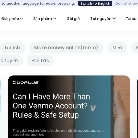
h to another language for easier browsing.
Switch to English
Do not show
Giải pháp
Sản phẩm
Gói giá
Tài nguyên
Tải xu
Lợi ích
Make money online(mmo)
Mẹo
ực tuyến
Đối tác