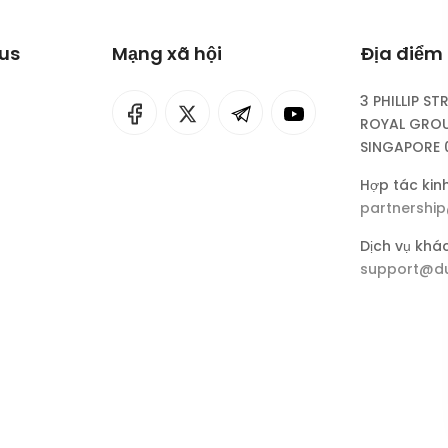
lus
Mạng xã hội
Địa điểm 
3 PHILLIP ST
I
rok
ROYAL GROU
SINGAPORE 
eepSeek
Hợp tác kin
partnershi
Dịch vụ khá
support@du