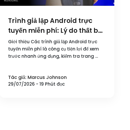
Trình giả lập Android trực
tuyến miễn phí: Lý do thất bại
trong quản lý đa tài khoản và
Giới thiệu Các trình giả lập Android trực
Giải pháp từ DuoPlus Cloud
tuyến miễn phí là công cụ tiện lợi để xem
trước nhanh ứng dụng, kiểm tra trang …
Phone
Tác giả: Marcus Johnson
29/07/2026 - 19 Phút đọc