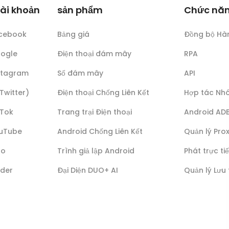
tài khoản
sản phẩm
Chức nă
acebook
Bảng giá
Đồng bộ Hà
oogle
Điện thoại đám mây
RPA
nstagram
Số đám mây
API
(Twitter)
Điện thoại Chống Liên Kết
Hợp tác Nh
kTok
Trang trại Điện thoại
Android AD
ouTube
Android Chống Liên Kết
Quản lý Pro
lo
Trình giả lập Android
Phát trực ti
nder
Đại Diện DUO+ AI
Quản lý Lưu