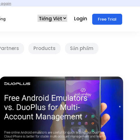
 again
Login
Free Trial
ống
Partners
Products
Sản phẩm