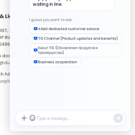
& Liên hệ
Liên kết nhanh
REET, #10-04,
Trung tâm Hỗ trợ
P BUILDING,
Tải xuống Ứng dụng
048693
Bộ Tài nguyên Logo
h doanh:
p@duoplus.net
Nhật ký Cập nhật
ch hàng:
oplus.net