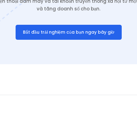
iện thoại đám mây và tài khoản truyền thông xã hội từ một
và tăng doanh số cho bạn.
Bắt đầu trải nghiệm của bạn ngay bây giờ