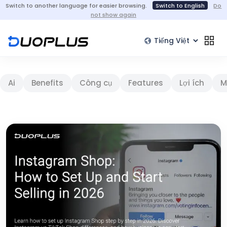
Switch to another language for easier browsing.
Switch to English
Do
not show again
Ai
Benefits
Công cụ
Features
Lợi ích
M