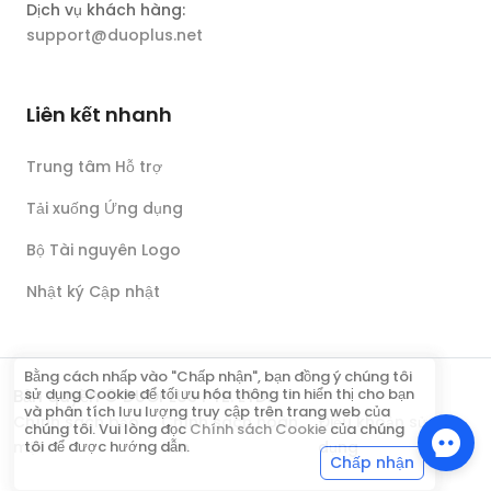
Dịch vụ khách hàng:
support@duoplus.net
Liên kết nhanh
Trung tâm Hỗ trợ
Tải xuống Ứng dụng
Bộ Tài nguyên Logo
Nhật ký Cập nhật
Bằng cách nhấp vào "Chấp nhận", bạn đồng ý chúng tôi
sử dụng Cookie để tối ưu hóa thông tin hiển thị cho bạn
Bản quyền © DUOPLUS PTE. LTD.
và phân tích lưu lượng truy cập trên trang web của
Chính sách bảo
Chính sách hoàn
Điều khoản sử
chúng tôi. Vui lòng đọc
Chính sách Cookie
của chúng
mật
tiền
dụng
tôi để được hướng dẫn.
Chấp nhận