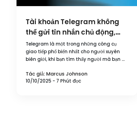
Tài khoản Telegram không
thể gửi tin nhắn chủ động,
làm thế nào để giải quyết giới
Telegram là một trong những công cụ
hạn hai chiều này?
giao tiếp phổ biến nhất cho người xuyên
biên giới, khi bạn tìm thấy người mà bạn …
Tác giả: Marcus Johnson
10/10/2025 - 7 Phút đọc