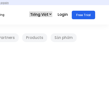
 again
Login
Free Trial
ống
Partners
Products
Sản phẩm