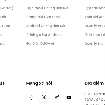
(Twitter)
Điện thoại Chống Liên Kết
Hợp tác Nh
kTok
Trang trại Điện thoại
Android AD
ouTube
Android Chống Liên Kết
Quản lý Pro
lo
Trình giả lập Android
Phát trực ti
nder
Đại Diện DUO+ AI
Quản lý Lưu
lus
Mạng xã hội
Địa điểm 
3 PHILLIP ST
I
rok
ROYAL GROU