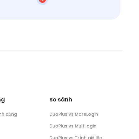
ng
So sánh
nh động
DuoPlus vs MoreLogin
DuoPlus vs Multilogin
DuoPlus vs Trình giả lập