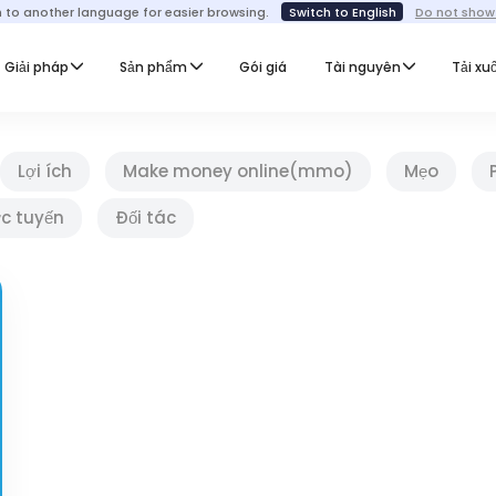
h to another language for easier browsing.
Switch to English
Do not show
Giải pháp
Sản phẩm
Gói giá
Tài nguyên
Tải xu
Lợi ích
Make money online(mmo)
Mẹo
ực tuyến
Đối tác