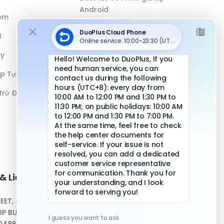
Android
óm
DuoPlus vs Antidetect Browser
B
DuoPlus vs Điện thoại vật lý
xy
ếp Tự động
 trữ Đám mây
& Liên hệ
Liên kết nhanh
REET, #10-04,
Trung tâm Hỗ trợ
P BUILDING,
Tải xuống Ứng dụng