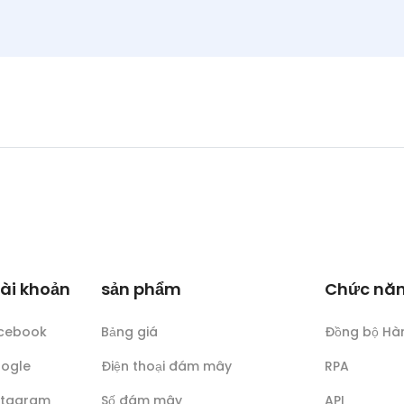
tài khoản
sản phẩm
Chức nă
acebook
Bảng giá
Đồng bộ Hà
oogle
Điện thoại đám mây
RPA
nstagram
Số đám mây
API