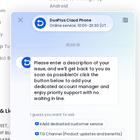
Android
óm
DuoPlus vs Antidetect Browser
B
DuoPlus vs Điện thoại vật lý
xy
ếp Tự động
 trữ Đám mây
& Liên hệ
Liên kết nhanh
REET, #10-04,
Trung tâm Hỗ trợ
P BUILDING,
Tải xuống Ứng dụng