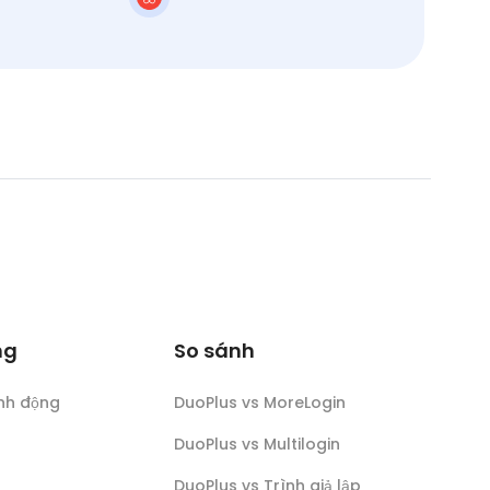
ng
So sánh
nh động
DuoPlus vs MoreLogin
DuoPlus vs Multilogin
DuoPlus vs Trình giả lập