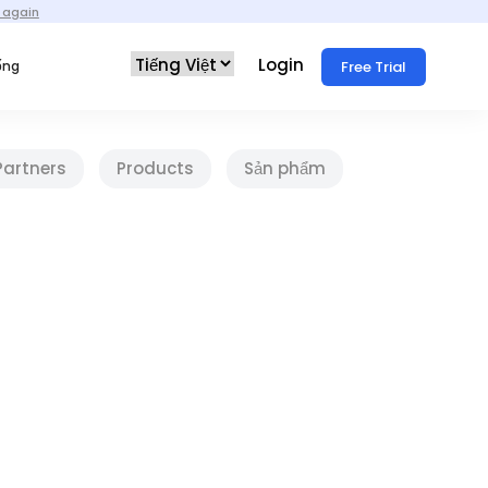
 again
Login
Free Trial
ống
Partners
Products
Sản phẩm