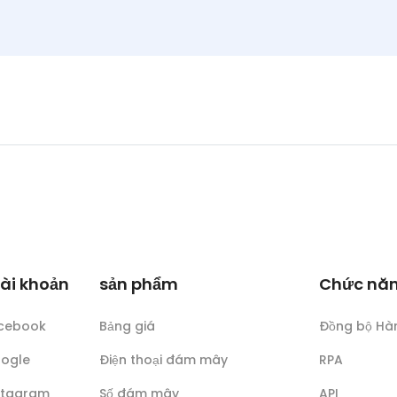
tài khoản
sản phẩm
Chức nă
acebook
Bảng giá
Đồng bộ Hà
oogle
Điện thoại đám mây
RPA
nstagram
Số đám mây
API