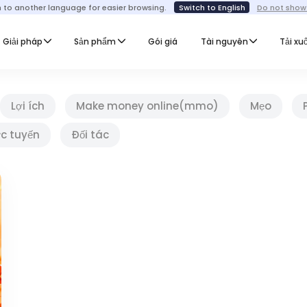
h to another language for easier browsing.
Switch to English
Do not show
Giải pháp
Sản phẩm
Gói giá
Tài nguyên
Tải xu
Lợi ích
Make money online(mmo)
Mẹo
ực tuyến
Đối tác