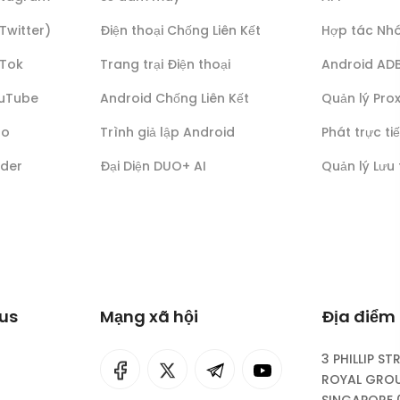
(Twitter)
Điện thoại Chống Liên Kết
Hợp tác Nh
kTok
Trang trại Điện thoại
Android AD
ouTube
Android Chống Liên Kết
Quản lý Pro
lo
Trình giả lập Android
Phát trực ti
nder
Đại Diện DUO+ AI
Quản lý Lưu
lus
Mạng xã hội
Địa điểm 
3 PHILLIP ST
I
rok
ROYAL GROU