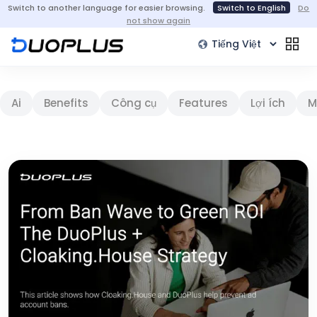
Switch to another language for easier browsing.
Switch to English
Do
not show again
Ai
Benefits
Công cụ
Features
Lợi ích
M