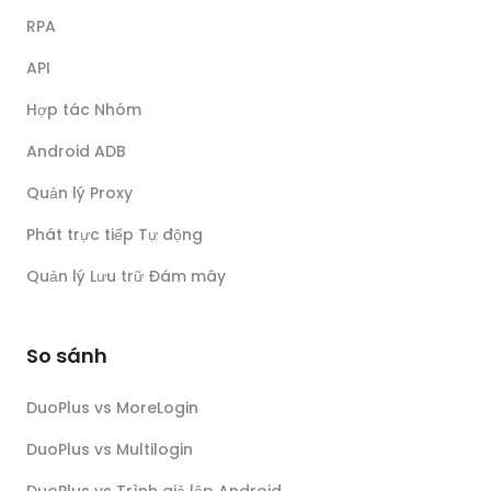
RPA
API
Hợp tác Nhóm
Android ADB
Quản lý Proxy
Phát trực tiếp Tự động
Quản lý Lưu trữ Đám mây
So sánh
DuoPlus vs MoreLogin
DuoPlus vs Multilogin
DuoPlus vs Trình giả lập Android