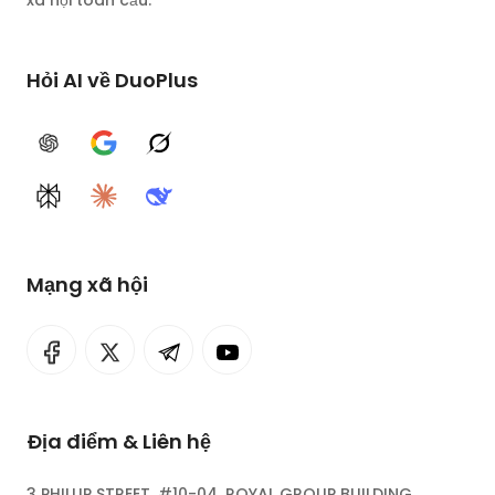
xã hội toàn cầu.
Hỏi AI về DuoPlus
ChatGPT
Google AI
Grok
Perplexity
Claude
DeepSeek
Mạng xã hội
Địa điểm & Liên hệ
3 PHILLIP STREET, #10-04, ROYAL GROUP BUILDING,