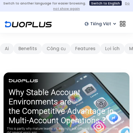
Switch to another language for easier browsing.
Switch to English
Do
not show again
Ai
Benefits
Công cụ
Features
Lợi ích
M