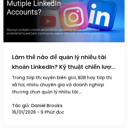
Làm thế nào để quản lý nhiều tài
khoản LinkedIn? Kỹ thuật chiến lược
và công cụ khuyên dùng
Trong tiếp thị xuyên biên giới, B2B hay tiếp thị
xã hội, nhiều chuyên gia và doanh nghiệp
thường chọn quản lý nhiều tài …
Tác giả: Daniel Brooks
16/01/2026 - 9 Phút đọc