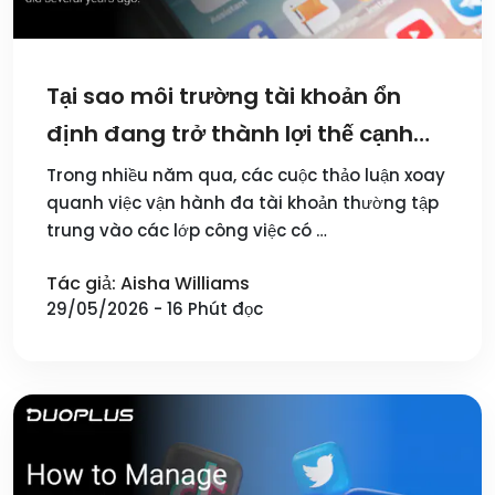
Tại sao môi trường tài khoản ổn
định đang trở thành lợi thế cạnh
tranh trong vận hành đa tài khoản
Trong nhiều năm qua, các cuộc thảo luận xoay
quanh việc vận hành đa tài khoản thường tập
trung vào các lớp công việc có …
Tác giả: Aisha Williams
29/05/2026 - 16 Phút đọc