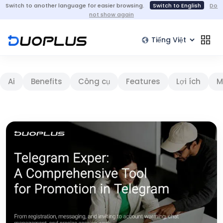
Switch to another language for easier browsing.
Switch to English
Do
not show again
Ai
Benefits
Công cụ
Features
Lợi ích
M