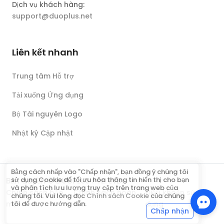
Dịch vụ khách hàng:
support@duoplus.net
Liên kết nhanh
Trung tâm Hỗ trợ
Tải xuống Ứng dụng
Bộ Tài nguyên Logo
Nhật ký Cập nhật
Bằng cách nhấp vào "Chấp nhận", bạn đồng ý chúng tôi
sử dụng Cookie để tối ưu hóa thông tin hiển thị cho bạn
Bản quyền © DUOPLUS PTE. LTD.
và phân tích lưu lượng truy cập trên trang web của
Chính sách bảo
Chính sách hoàn
Điều khoản sử
chúng tôi. Vui lòng đọc
Chính sách Cookie
của chúng
mật
tiền
dụng
tôi để được hướng dẫn.
Chấp nhận