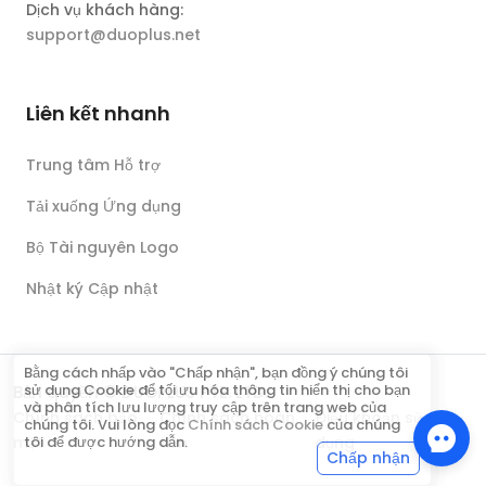
Dịch vụ khách hàng:
support@duoplus.net
Liên kết nhanh
Trung tâm Hỗ trợ
Tải xuống Ứng dụng
Bộ Tài nguyên Logo
Nhật ký Cập nhật
Bằng cách nhấp vào "Chấp nhận", bạn đồng ý chúng tôi
sử dụng Cookie để tối ưu hóa thông tin hiển thị cho bạn
Bản quyền © DUOPLUS PTE. LTD.
và phân tích lưu lượng truy cập trên trang web của
Chính sách bảo
Chính sách hoàn
Điều khoản sử
chúng tôi. Vui lòng đọc
Chính sách Cookie
của chúng
mật
tiền
dụng
tôi để được hướng dẫn.
Chấp nhận