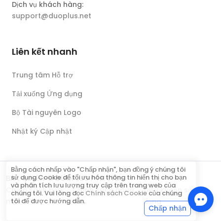
Dịch vụ khách hàng:
support@duoplus.net
Liên kết nhanh
Trung tâm Hỗ trợ
Tải xuống Ứng dụng
Bộ Tài nguyên Logo
Nhật ký Cập nhật
Bằng cách nhấp vào "Chấp nhận", bạn đồng ý chúng tôi
sử dụng Cookie để tối ưu hóa thông tin hiển thị cho bạn
Bản quyền © DUOPLUS PTE. LTD.
và phân tích lưu lượng truy cập trên trang web của
Chính sách bảo
Chính sách hoàn
Điều khoản sử
chúng tôi. Vui lòng đọc
Chính sách Cookie
của chúng
mật
tiền
dụng
tôi để được hướng dẫn.
Chấp nhận