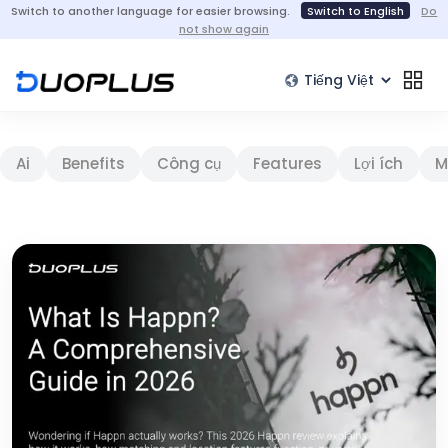
Switch to another language for easier browsing.
Switch to English
Do
not show again
Ai
Benefits
Công cụ
Features
Lợi ích
M