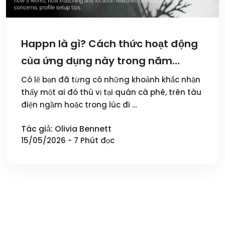
Happn là gì? Cách thức hoạt động
của ứng dụng này trong năm
2026?
Có lẽ bạn đã từng có những khoảnh khắc nhận
thấy một ai đó thú vị tại quán cà phê, trên tàu
điện ngầm hoặc trong lúc đi …
Tác giả: Olivia Bennett
15/05/2026 - 7 Phút đọc