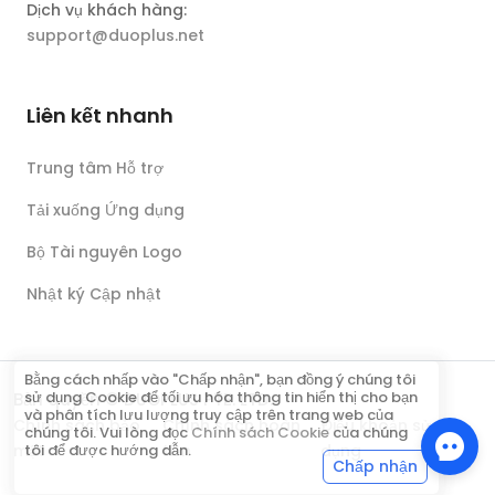
Dịch vụ khách hàng:
support@duoplus.net
Liên kết nhanh
Trung tâm Hỗ trợ
Tải xuống Ứng dụng
Bộ Tài nguyên Logo
Nhật ký Cập nhật
Bằng cách nhấp vào "Chấp nhận", bạn đồng ý chúng tôi
sử dụng Cookie để tối ưu hóa thông tin hiển thị cho bạn
Bản quyền © DUOPLUS PTE. LTD.
và phân tích lưu lượng truy cập trên trang web của
Chính sách bảo
Chính sách hoàn
Điều khoản sử
chúng tôi. Vui lòng đọc
Chính sách Cookie
của chúng
mật
tiền
dụng
tôi để được hướng dẫn.
Chấp nhận