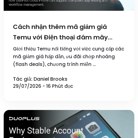
Cách nhận thêm mã giảm giá
Temu với Điện thoại đám mây
DuoPlus (Hướng dẫn đa tài khoản)
Giới thiệu Temu nổi tiếng với việc cung cấp các
mã giảm giá hấp dẫn, ưu đãi chớp nhoáng
(flash deals), chương trình miễn …
Tác giả: Daniel Brooks
29/07/2026 - 16 Phút đọc