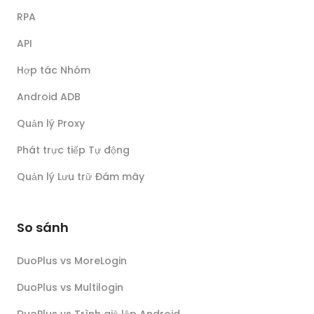
RPA
API
Hợp tác Nhóm
Android ADB
Quản lý Proxy
Phát trực tiếp Tự động
Quản lý Lưu trữ Đám mây
So sánh
DuoPlus vs MoreLogin
DuoPlus vs Multilogin
DuoPlus vs Trình giả lập Android