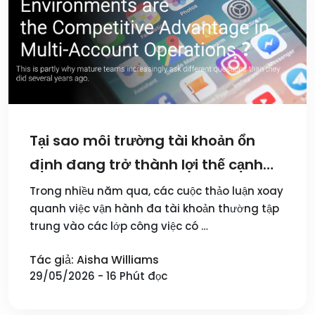
Tại sao môi trường tài khoản ổn
định đang trở thành lợi thế cạnh
tranh trong vận hành đa tài khoản
Trong nhiều năm qua, các cuộc thảo luận xoay
quanh việc vận hành đa tài khoản thường tập
trung vào các lớp công việc có …
Tác giả: Aisha Williams
29/05/2026 - 16 Phút đọc