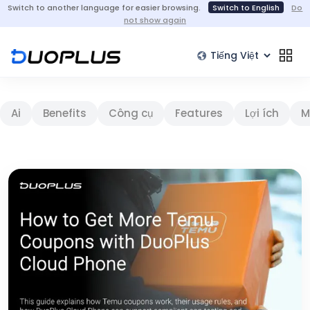
Switch to another language for easier browsing.
Switch to English
Do
not show again
Ai
Benefits
Công cụ
Features
Lợi ích
M