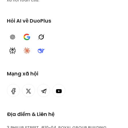
xã hội toàn cầu.
Hỏi AI về DuoPlus
ChatGPT
Google AI
Grok
Perplexity
Claude
DeepSeek
Mạng xã hội
Địa điểm & Liên hệ
3 PHILLIP STREET, #10-04, ROYAL GROUP BUILDING,