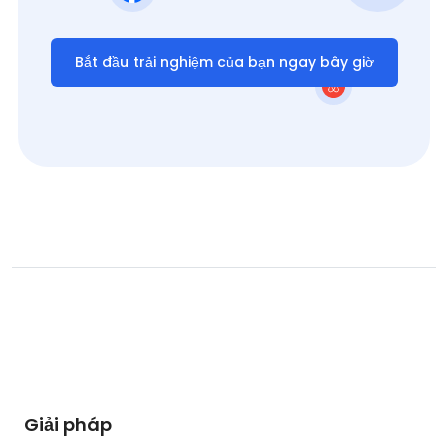
Bắt đầu trải nghiệm của bạn ngay bây giờ
Giải pháp