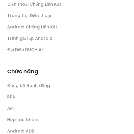
Điện thoại Chống Liên Kết
Trang trại Điện thoại
Android Chống Liên Kết
Trình giả lập Android
Đại Diện DUO+ AI
Chức năng
Đồng bộ Hành động
RPA
API
Hợp tác Nhóm
Android ADB