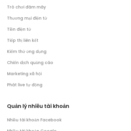
Trò chơi đám mây
Thương mại điện tử
Tiền điện tử
Tiếp thị liên kết
Kiểm thử ứng dụng
Chiến dịch quảng cáo
Marketing xã hội
Phát live tự động
Quản lý nhiều tài khoản
Nhiều tài khoản Facebook