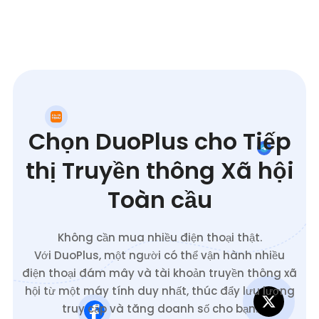
Chọn DuoPlus cho Tiếp
thị Truyền thông Xã hội
Toàn cầu
Không cần mua nhiều điện thoại thật.
Với DuoPlus, một người có thể vận hành nhiều
điện thoại đám mây và tài khoản truyền thông xã
hội từ một máy tính duy nhất, thúc đẩy lưu lượng
truy cập và tăng doanh số cho bạn.