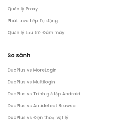
Quản lý Proxy
Phát trực tiếp Tự động
Quản lý Lưu trữ Đám mây
So sánh
DuoPlus vs MoreLogin
DuoPlus vs Multilogin
DuoPlus vs Trình giả lập Android
DuoPlus vs Antidetect Browser
DuoPlus vs Điện thoại vật lý