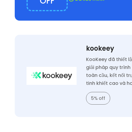
OFF
kookeey
KooKeey đã thiết l
giải pháp quy trìn
toàn cầu, kết nối 
tinh khiết cao và h
5% off