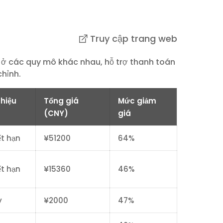
Truy cập trang web
 ở các quy mô khác nhau, hỗ trợ thanh toán
chỉnh.
 hiệu
Tổng giá
Mức giảm
(CNY)
giá
t hạn
¥51200
64%
t hạn
¥15360
46%
y
¥2000
47%