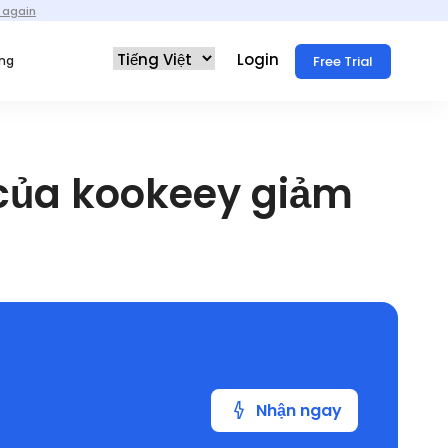
 again
Login
Free Trial
ống
của kookeey giảm
Nhận ngay