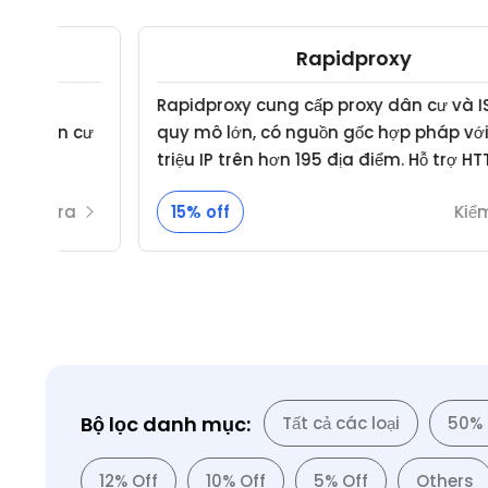
Rapidproxy
Rapidproxy cung cấp proxy dân cư và ISP tĩnh
cư
quy mô lớn, có nguồn gốc hợp pháp với hơn 70
triệu IP trên hơn 195 địa điểm. Hỗ trợ HTTP(S)
gồm
và SOCKS5, xoay vòng và phiên cố định, cùng
a
15% off
Kiểm tra
các tích hợp sẵn …
Bộ lọc danh mục:
Tất cả các loại
50% 
12% Off
10% Off
5% Off
Others