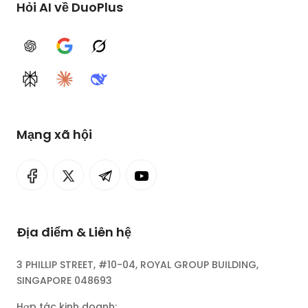
Hỏi AI về DuoPlus
ChatGPT
Google AI
Grok
Perplexity
Claude
DeepSeek
Mạng xã hội
Địa điểm & Liên hệ
3 PHILLIP STREET, #10-04, ROYAL GROUP BUILDING,
SINGAPORE 048693
Hợp tác kinh doanh: