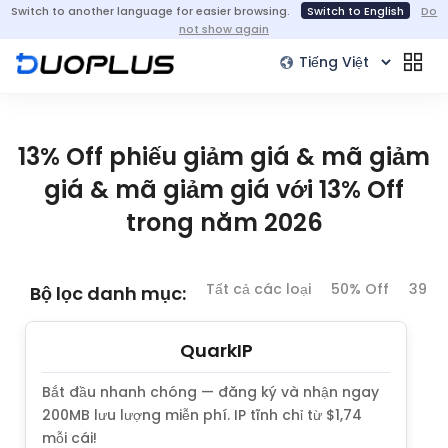
Switch to another language for easier browsing.
Switch to English
Do
not show again
13% Off phiếu giảm giá & mã giảm
giá & mã giảm giá với 13% Off
trong năm 2026
Tất cả các loại
50% Off
39% 
Bộ lọc danh mục:
QuarkIP
Bắt đầu nhanh chóng — đăng ký và nhận ngay
200MB lưu lượng miễn phí. IP tĩnh chỉ từ $1,74
mỗi cái!