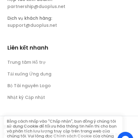
partnership@duoplus.net
Dịch vụ khách hàng:
support@duoplus.net
Liên kết nhanh
Trung tâm Hỗ trợ
Tải xuống Ứng dụng
Bộ Tài nguyên Logo
Nhật ký Cập nhật
Bằng cách nhấp vào "Chấp nhận", bạn đồng ý chúng tôi
sử dụng Cookie để tối ưu hóa thông tin hiển thị cho bạn
Bản quyền © DUOPLUS PTE. LTD.
và phân tích lưu lượng truy cập trên trang web của
Chính sách bảo
Chính sách hoàn
Điều khoản sử
chúng tôi. Vui lòng đọc
Chính sách Cookie
của chúng