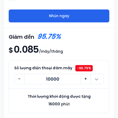
Nhận ngay
95.75%
Giảm đến
0
.
0
8
5
$
/máy/tháng
Số lượng điện thoại đám mây
-95.75%
-
+
Thời lượng khởi động được tặng
16000
phút